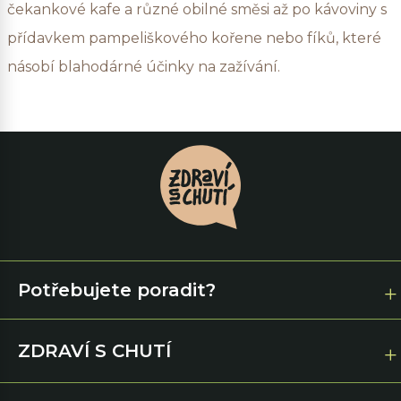
čekankové kafe a různé obilné směsi až po kávoviny s
přídavkem pampeliškového kořene nebo fíků, které
násobí blahodárné účinky na zažívání.
Potřebujete poradit?
ZDRAVÍ S CHUTÍ