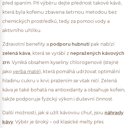
před spaním. Při výběru dejte přednost takové kávě,
která byla kofeinu zbavena šetrnou metodou bez
chemických prostředků, tedy za pomoci vody a
aktivního uhlíku.
Zdravotní benefity a
podporu hubnutí
pak nabízí
zelená káva
, která se vyrábí z
nepražených kávových
zrn
. Vyniká obsahem kyseliny chlorogenové (stejně
jako
yerba maté
), která pomáhá udržovat optimální
hladinu cukru v krvi; pražením se však ničí. Zelená
káva je také bohatá na antioxidanty a obsahuje kofein,
takže podporuje fyzický výkon i duševní činnost.
Další možností, jak si užít kávovou chuť, jsou
náhrady
kávy
. Výběr je široký – od klasické melty přes