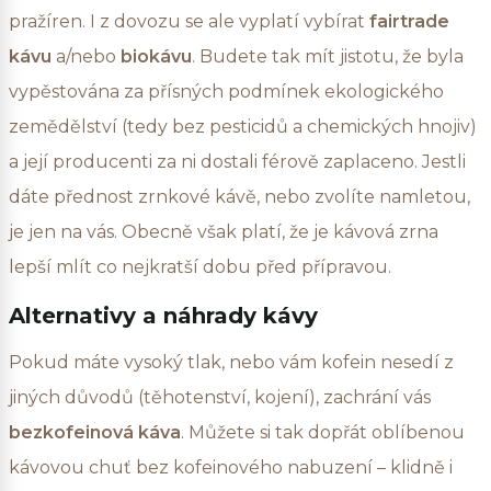
pražíren. I z dovozu se ale vyplatí vybírat
fairtrade
kávu
a/nebo
biokávu
. Budete tak mít jistotu, že byla
vypěstována za přísných podmínek ekologického
zemědělství (tedy bez pesticidů a chemických hnojiv)
a její producenti za ni dostali férově zaplaceno. Jestli
dáte přednost zrnkové kávě, nebo zvolíte namletou,
je jen na vás. Obecně však platí, že je kávová zrna
lepší mlít co nejkratší dobu před přípravou.
Alternativy a náhrady kávy
Pokud máte vysoký tlak, nebo vám kofein nesedí z
jiných důvodů (těhotenství, kojení), zachrání vás
bezkofeinová káva
. Můžete si tak dopřát oblíbenou
kávovou chuť bez kofeinového nabuzení – klidně i