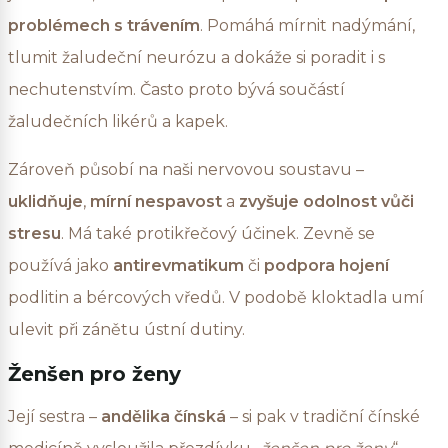
problémech s trávením
. Pomáhá mírnit nadýmání,
tlumit žaludeční neurózu a dokáže si poradit i s
nechutenstvím. Často proto bývá součástí
žaludečních likérů a kapek.
Zároveň působí na naši nervovou soustavu –
uklidňuje
,
mírní nespavost
a
zvyšuje odolnost vůči
stresu
. Má také protikřečový účinek. Zevně se
používá jako
antirevmatikum
či
podpora hojení
podlitin a bércových vředů. V podobě kloktadla umí
ulevit při zánětu ústní dutiny.
Ženšen pro ženy
Její sestra –
andělika čínská
– si pak v tradiční čínské