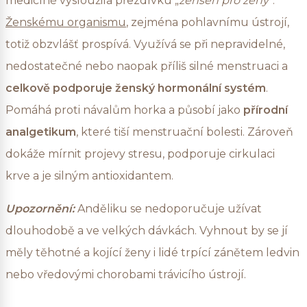
medicíně vysloužila přezdívku „
ženšen pro ženy
“.
Ženskému organismu
, zejména pohlavnímu ústrojí,
totiž obzvlášť prospívá. Využívá se při nepravidelné,
nedostatečné nebo naopak příliš silné menstruaci a
celkově podporuje ženský hormonální systém
.
Pomáhá proti návalům horka a působí jako
přírodní
analgetikum
, které tiší menstruační bolesti. Zároveň
dokáže mírnit projevy stresu, podporuje cirkulaci
krve a je silným antioxidantem.
Upozornění:
Anděliku se nedoporučuje užívat
dlouhodobě a ve velkých dávkách. Vyhnout by se jí
měly těhotné a kojící ženy i lidé trpící zánětem ledvin
nebo vředovými chorobami trávicího ústrojí.