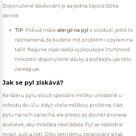
Doporučené dávkování je asi jedna čajová lžička
denně.
TIP
: Pokud máte
alergii na pyl
z ovzduší, ještě to
neznamená, že budete mít problém i s pylem na
talíři. Nejprve však raději vyzkoušejte čtvrtinové
množství doporučené dávky a počkejte, jak tělo
zareaguje.
Jak se pyl získává?
Ke sběru pylu slouží speciální mřížky umístěné u
vchodu do úlu. Když včela mřížkou prolétne, část
pylu na nich zanechá, ale přesto jej dovnitř pronese
dostatek, aby mláďata nestrádala. Pyl se následně
mrazí, suší a čistí. Díky šetrnému zpracování si tak