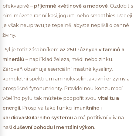
překvapivě –
příjemně květinově a medově
. Ozdobit s
nimi můžete ranní kaši, jogurt, nebo smoothies. Raději
je však neupravujte tepelně, abyste nepřišli o cenné
živiny.
Pyl je totiž zásobníkem
až 250 různých vitamínů a
minerálů
– například železa, mědi nebo zinku.
Zároveň obsahuje esenciální mastné kyseliny,
kompletní spektrum aminokyselin, aktivní enzymy a
prospěšné fytonutrienty. Pravidelnou konzumací
včelího pylu tak můžete podpořit svou
vitalitu a
energii
. Prospívá také funkci
imunitního
i
kardiovaskulárního systému
a má pozitivní vliv na
naši
duševní pohodu
i
mentální výkon
.