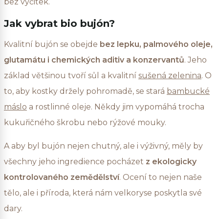
bez výčitek.
Jak vybrat bio bujón?
Kvalitní bujón se obejde
bez lepku, palmového oleje,
glutamátu i chemických aditiv a konzervantů
. Jeho
základ většinou tvoří sůl a kvalitní
sušená zelenina
. O
to, aby kostky držely pohromadě, se stará
bambucké
máslo
a rostlinné oleje. Někdy jim vypomáhá trocha
kukuřičného škrobu nebo rýžové mouky.
A aby byl bujón nejen chutný, ale i výživný, měly by
všechny jeho ingredience pocházet
z ekologicky
kontrolovaného zemědělství
. Ocení to nejen naše
tělo, ale i příroda, která nám velkoryse poskytla své
dary.