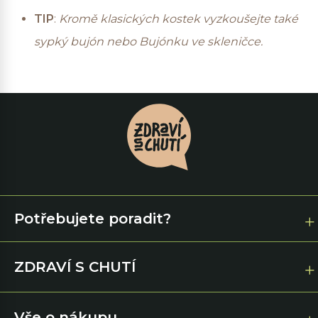
TIP
:
Kromě klasických kostek vyzkoušejte také
sypký bujón nebo Bujónku ve skleničce.
Potřebujete poradit?
ZDRAVÍ S CHUTÍ
Vše o nákupu