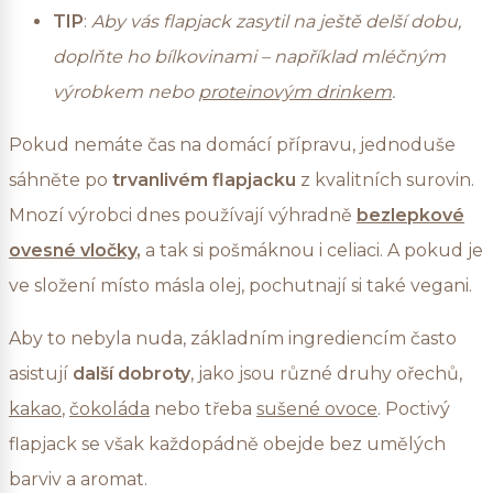
TIP
:
Aby vás flapjack zasytil na ještě delší dobu,
doplňte ho bílkovinami – například mléčným
výrobkem nebo
proteinovým drinkem
.
Pokud nemáte čas na domácí přípravu, jednoduše
sáhněte po
trvanlivém flapjacku
z kvalitních surovin.
Mnozí výrobci dnes používají výhradně
bezlepkové
ovesné vločky
,
a tak si pošmáknou i celiaci. A pokud je
ve složení místo másla olej, pochutnají si také vegani.
Aby to nebyla nuda, základním ingrediencím často
asistují
další dobroty
, jako jsou různé druhy ořechů,
kakao
,
čokoláda
nebo třeba
sušené ovoce
. Poctivý
flapjack se však každopádně obejde bez umělých
barviv a aromat.