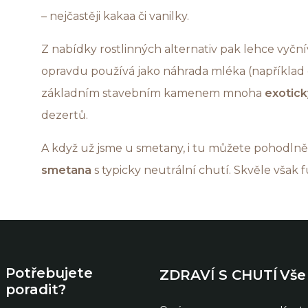
– nejčastěji kakaa či vanilky.
Z nabídky rostlinných alternativ pak lehce vyčn
opravdu používá jako náhrada mléka (například
základním stavebním kamenem mnoha
exotick
dezertů.
A když už jsme u smetany, i tu můžete pohodlně
smetana
s typicky neutrální chutí. Skvěle však 
Potřebujete
ZDRAVÍ S CHUTÍ
Vše
poradit?