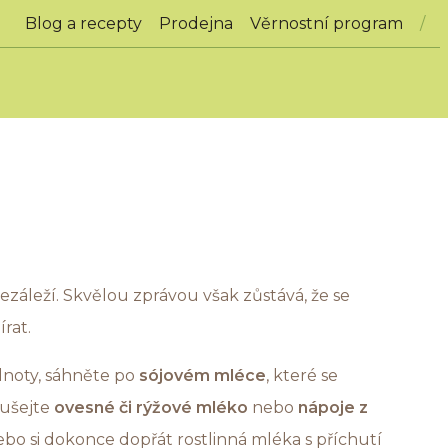
Blog a recepty
Prodejna
Věrnostní program
záleží. Skvělou zprávou však zůstává, že se
írat.
odnoty, sáhněte po
sójovém mléce
, které se
oušejte
ovesné či rýžové mléko
nebo
nápoje z
ebo si dokonce dopřát rostlinná mléka s příchutí