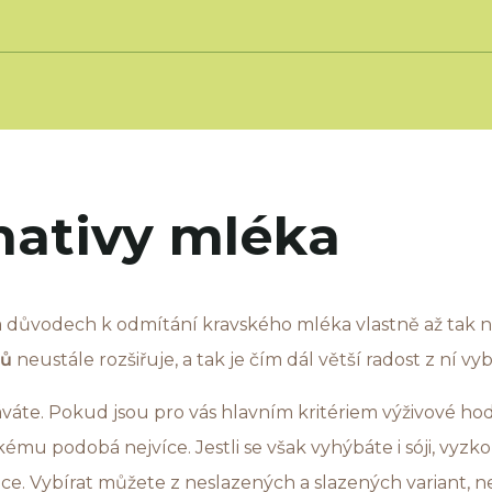
nativy mléka
 důvodech k odmítání kravského mléka vlastně až tak ne
ků
neustále rozšiřuje, a tak je čím dál větší radost z ní vyb
káváte. Pokud jsou pro vás hlavním kritériem výživové h
mu podobá nejvíce. Jestli se však vyhýbáte i sóji, vyzk
ce. Vybírat můžete z neslazených a slazených variant, n