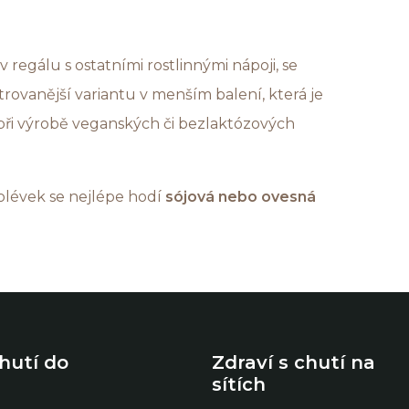
 regálu s ostatními rostlinnými nápoji, se
ntrovanější variantu v menším balení, která je
při výrobě veganských či bezlaktózových
olévek se nejlépe hodí
sójová nebo ovesná
chutí do
Zdraví s chutí na
sítích