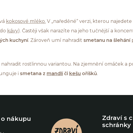
ívá
kokosové mléko.
V „naředěné“ verzi, kterou najedete v
 do
kávy
). Častěji však narazíte na jeho tučnější a konce
ých kuchyní
. Zároveň umí nahradit
smetanu na šlehání
 nahradit rostlinnou variantou. Na zjemnění omáček a p
funguje i
smetana z
mandlí
či
kešu
oříšků
.
Zdraví s 
 o nákupu
schránky