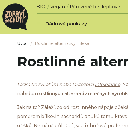
BIO
Vegan
Přirozeně bezlepkové
Dárkové poukazy
Úvod
Rostlinné alternativy mléka
Rostlinné alter
Láska ke zvířatům nebo laktózová
intolerance
.
Na
nabídka
rostlinných alternativ mléčných výrob
Jak na to? Záleží, co od rostlinného nápoje oče
poměrem bílkovin, sacharidů a tuků tomu kravské
oříšků
. Neméně důležité jsou i chuťové preferen