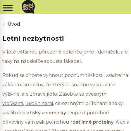
Letní nezbytnosti
V létě většinou přirozeně odlehčujeme jídelníček, ale
taky na nás skáče spousta lákadel.
Pokud se chcete vyhnout pocitům těžkosti, vsaďte na
základní suroviny, ze kterých snadno vykouzlíte
výživné, ale zdravé jídlo. Zásobte se
ovesnými
vločkami
,
luštěninami
, celozrnnými přílohami a taky
kvalitními
oříšky a semínky
. Doplnit potřebné
bílkoviny vám pak pomohou
rostlinné proteiny
. A co s