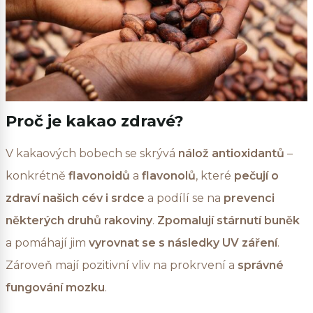
Proč je kakao zdravé?
V kakaových bobech se skrývá
nálož antioxidantů
–
konkrétně
flavonoidů
a
flavonolů
, které
pečují o
zdraví našich cév i srdce
a podílí se na
prevenci
některých druhů rakoviny
.
Zpomalují stárnutí buněk
a pomáhají jim
vyrovnat se s následky UV záření
.
Zároveň mají pozitivní vliv na prokrvení a
správné
fungování mozku
.