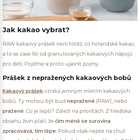
Jak kakao vybrat?
RAW kakaový prášek není totéž, co holandské kakao,
a to se zase liší od granulovaných kakaových nápojů
pro děti. Pojďme si proto ujasnit pojmy.
Prášek z nepražených kakaových bobů
Kakaový prášek
vzniká jemným mletím kakaových
bobů. Ty mohou být buď
nepražené
(RAW), nebo
pražené
. Co je lepší? Záleží na prioritách. Z hlediska
obsahu živin platí, že
čím méně se surovina
zpracovává, tím lépe
. Pokud však nejste na chuť