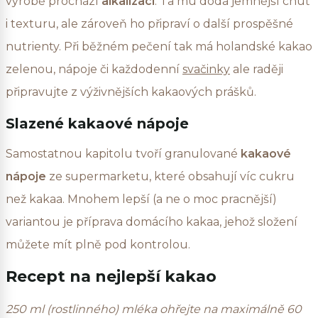
výrobě prochází
alkalizací
. Ta mu dodá jemnější chuť
i texturu, ale zároveň ho připraví o další prospěšné
nutrienty. Při běžném pečení tak má holandské kakao
zelenou, nápoje či každodenní
svačinky
ale raději
připravujte z výživnějších kakaových prášků.
Slazené kakaové nápoje
Samostatnou kapitolu tvoří granulované
kakaové
nápoje
ze supermarketu, které obsahují víc cukru
než kakaa. Mnohem lepší (a ne o moc pracnější)
variantou je příprava domácího kakaa, jehož složení
můžete mít plně pod kontrolou.
Recept na nejlepší kakao
250 ml (rostlinného) mléka ohřejte na maximálně 60