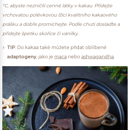
°C, abyste nezničili cenné látky v kakau. Přidejte
vrchovatou polévkovou lžíci kvalitního kakaového
prášku a dobře promíchejte. Podle chuti doslaďte a
přidejte špetku skořice či vanilky.
TIP
: Do kakaa také můžete přidat oblíbené
adaptogeny
, jako je
maca
nebo
ashwagandha
.