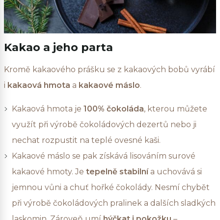
Kakao a jeho parta
Kromě kakaového prášku se z kakaových bobů vyrábí
i
kakaová hmota
a
kakaové máslo
.
Kakaová hmota je
100% čokoláda
, kterou můžete
využít při výrobě čokoládových dezertů nebo ji
nechat rozpustit na teplé ovesné kaši.
Kakaové máslo se pak získává lisováním surové
kakaové hmoty. Je
tepelně stabilní
a uchovává si
jemnou vůni a chuť hořké čokolády. Nesmí chybět
při výrobě čokoládových pralinek a dalších sladkých
laskomin. Zároveň umí
hýčkat i pokožku
–