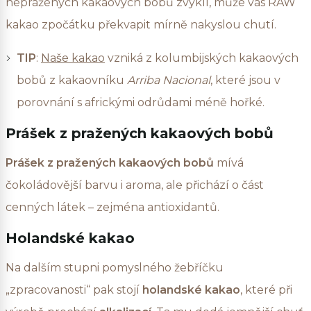
nepražených kakaových bobů zvyklí, může vás RAW
kakao zpočátku překvapit mírně nakyslou chutí.
TIP
:
Naše kakao
vzniká z kolumbijských kakaových
bobů z kakaovníku
Arriba Nacional
, které jsou v
porovnání s africkými odrůdami méně hořké.
Prášek z pražených kakaových bobů
Prášek z pražených kakaových bobů
mívá
čokoládovější barvu i aroma, ale přichází o část
cenných látek – zejména antioxidantů.
Holandské kakao
Na dalším stupni pomyslného žebříčku
„zpracovanosti“ pak stojí
holandské kakao
, které při