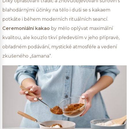
Díky oprašování tradic a znovuobjevování surovin s
blahodárnými účinky na tělo i duši se s kakaem
potkáte i během moderních rituálních seancí.
Ceremoniální kakao
by mělo oplývat maximální
kvalitou, ale kouzlo tkví především v jeho přípravě,
obřadném podávání, mystické atmosféře a vedení
zkušeného „šamana“.