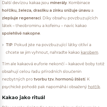
Další devízou kakaa jsou
minerály
. Kombinace
hořčíku, železa, draslíku a zinku
snižuje únavu
a
zlepšuje regeneraci
. Díky obsahu povzbuzujících
látek – theobrominu a kofeinu – navíc kakao
spolehlivě nakopne
.
TIP
: Pokud jste na povzbuzující látky citliví a
chcete se jim vyhnout, nahraďte kakao
karobem
.
Tím ale kakaová euforie nekončí – kakaové boby totiž
obsahují celou řadu přírodních sloučenin
nezbytných pro
tvorbu tzv. hormonů štěstí
. K
psychické pohodě pak napomáhá i obsažený
hořčík
.
Kakao jako rituál