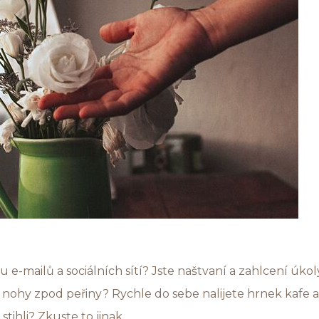
e-mailů a sociálních sítí? Jste naštvaní a zahlcení úkol
e nohy zpod peřiny? Rychle do sebe nalijete hrnek kafe a
tihli? Zkuste to jinak.