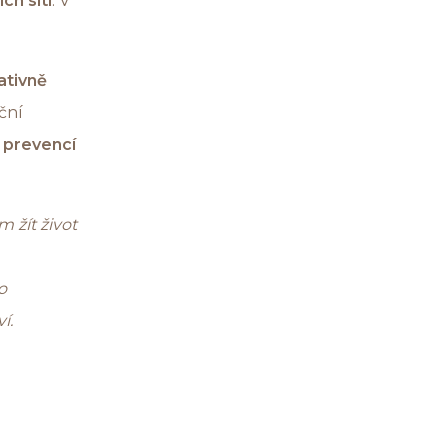
ch sítí
. V
ativně
ční
u
prevencí
 žít život
o
í.