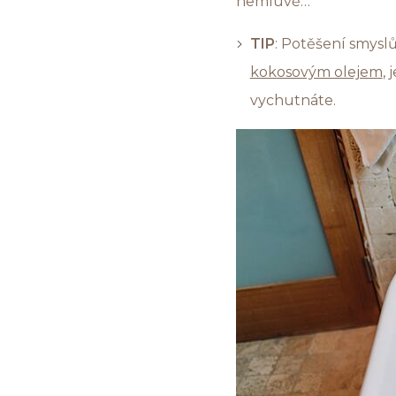
nemluvě…
TIP
: Potěšení smyslů
kokosovým olejem
,
vychutnáte.