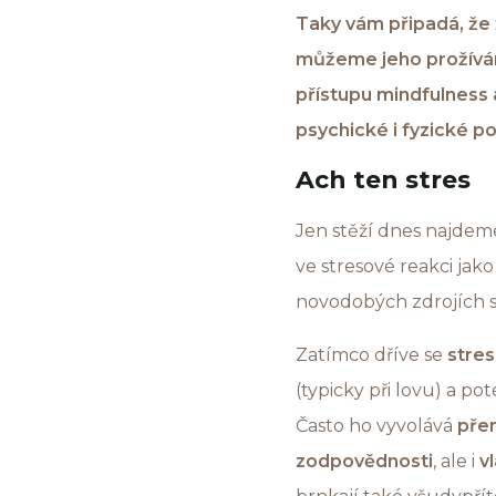
Taky vám připadá, že 
můžeme jeho prožíván
přístupu mindfulness 
psychické i fyzické p
Ach ten stres
Jen stěží dnes najdem
ve stresové reakci jak
novodobých zdrojích st
Zatímco dříve se
stre
(typicky při lovu) a po
Často ho vyvolává
přem
zodpovědnosti
, ale i
v