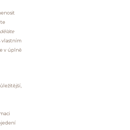
nenosit
jte
uděláte
 vlastním
se v úplně
ležitější,
rmaci
ojedení