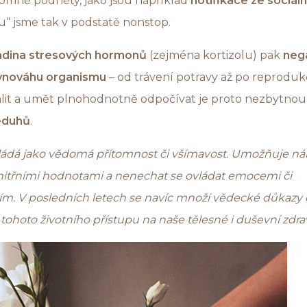
tomné podněty, jako jsou například
notifikace ze sociální
“ jsme tak v podstatě nonstop.
adina stresových hormonů
(zejména kortizolu) pak
neg
ovnováhu organismu
– od trávení potravy až po reproduk
lit a umět plnohodnotně odpočívat je proto nezbytno
eduhů
.
ládá jako vědomá přítomnost či všímavost. Umožňuje nám
vnitřními hodnotami a nenechat se ovládat emocemi či
m. V posledních letech se navíc množí vědecké důkazy 
tohoto životního přístupu na naše tělesné i duševní zdrav