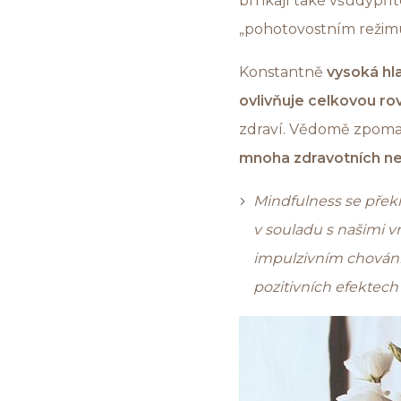
brnkají také všudypří
„pohotovostním režimu
Konstantně
vysoká hl
ovlivňuje celkovou r
zdraví. Vědomě zpoma
mnoha zdravotních n
Mindfulness se přek
v souladu s našimi 
impulzivním chování
pozitivních efektech 