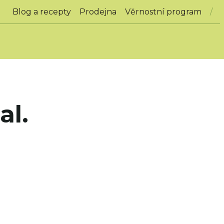
Blog a recepty
Prodejna
Věrnostní program
al.