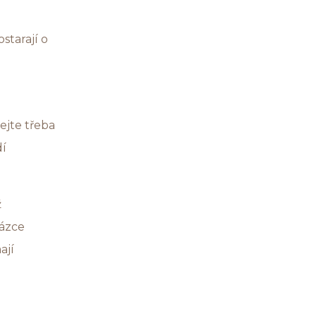
starají o
jte třeba
dí
ž
házce
ají