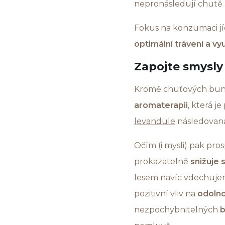
nepronásledují chutě a 
Fokus na konzumaci jídl
optimální trávení a využ
Zapojte smysly
Kromě chuťových buně
aromaterapii
, která j
levandule
následovaná
Očím (i mysli) pak pro
prokazatelně
snižuje 
lesem navíc vdechujeme
pozitivní vliv na
odolno
nezpochybnitelných
b