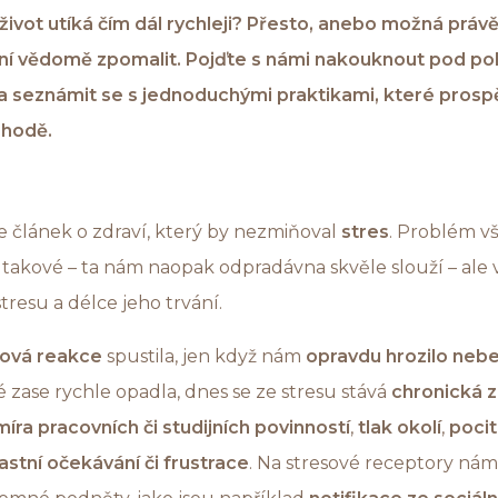
život utíká čím dál rychleji? Přesto, anebo možná práv
í vědomě zpomalit. Pojďte s námi nakouknout pod pok
a seznámit se s jednoduchými praktikami, které prospěj
ohodě.
e článek o zdraví, který by nezmiňoval
stres
. Problém v
o takové – ta nám naopak odpradávna skvěle slouží – ale 
resu a délce jeho trvání.
sová reakce
spustila, jen když nám
opravdu hrozilo neb
té zase rychle opadla, dnes se ze stresu stává
chronická z
íra pracovních či studijních povinností
,
tlak okolí
,
pocit
lastní očekávání či frustrace
. Na stresové receptory nám