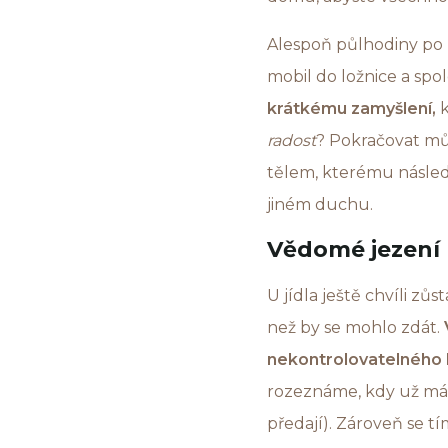
Alespoň půlhodiny po
mobil do ložnice a spo
krátkému zamyšlení,
k
radost
? Pokračovat m
tělem, kterému násle
jiném duchu.
Vědomé jezení
U jídla ještě chvíli zůs
než by se mohlo zdát.
nekontrolovatelného h
rozeznáme, kdy už mám
předají). Zároveň se t