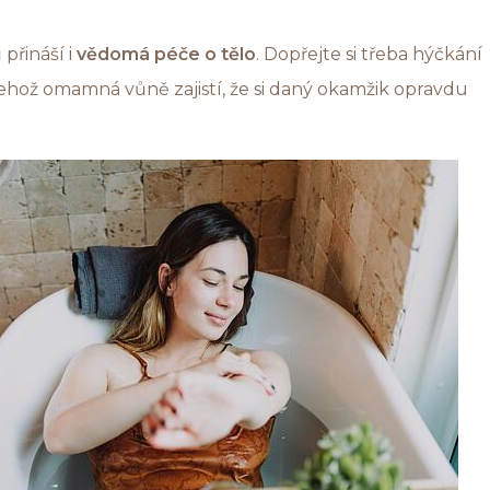
 přináší i
vědomá péče o tělo
. Dopřejte si třeba hýčkání
 jehož omamná vůně zajistí, že si daný okamžik opravdu