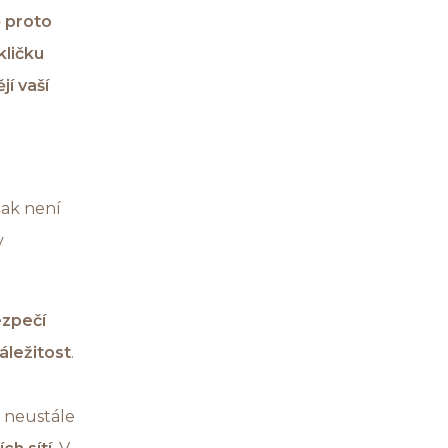
ě proto
ličku
í vaší
šak není
v
ezpečí
áležitost
.
 neustále