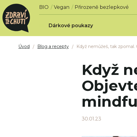
BIO
Vegan
Přirozeně bezlepkové
Dárkové poukazy
Úvod
Blog a recepty
Když nemůžeš, tak zpomal. 
Když n
Objevt
mindfu
30.01.23