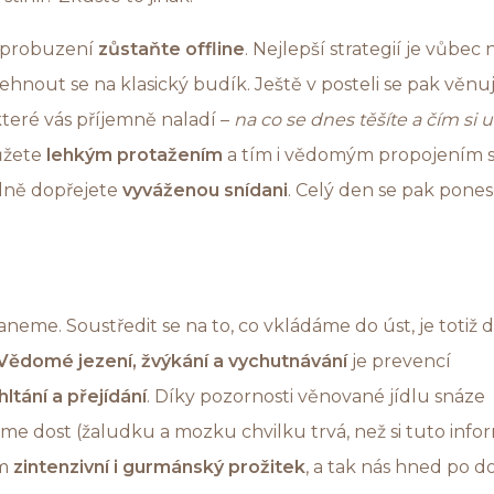
 probuzení
zůstaňte offline
. Nejlepší strategií je vůbec 
lehnout se na klasický budík. Ještě v posteli se pak věnu
teré vás příjemně naladí –
na co se dnes těšíte a čím si 
ůžete
lehkým protažením
a tím i vědomým propojením s
dně dopřejete
vyváženou snídani
. Celý den se pak pone
taneme. Soustředit se na to, co vkládáme do úst, je totiž dů
Vědomé jezení, žvýkání a vychutnávání
je prevencí
ltání a přejídání
. Díky pozornosti věnované jídlu snáze
e dost (žaludku a mozku chvilku trvá, než si tuto info
ím
zintenzivní i gurmánský prožitek
, a tak nás hned po d