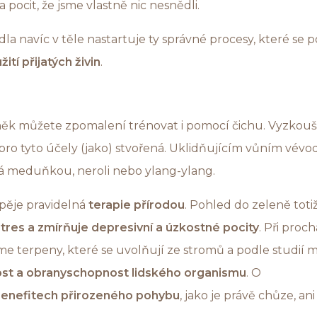
pocit, že jsme vlastně nic nesnědli.
a navíc v těle nastartuje ty správné procesy, které se po
ití přijatých živin
.
k můžete zpomalení trénovat i pomocí čichu. Vyzkouše
e pro tyto účely (jako) stvořená. Uklidňujícím vůním vévo
 meduňkou, neroli nebo ylang-ylang.
spěje pravidelná
terapie přírodou
. Pohled do zeleně toti
stres a zmírňuje depresivní a úzkostné pocity
. Při proc
 terpeny, které se uvolňují ze stromů a podle studií m
st a obranyschopnost lidského organismu
. O
enefitech přirozeného pohybu
, jako je právě chůze, ani