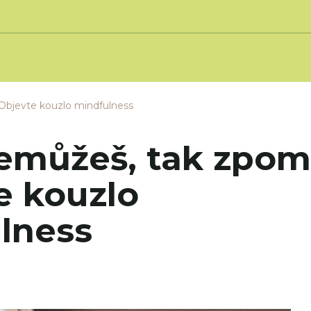
Objevte kouzlo mindfulness
emůžeš, tak zpom
e kouzlo
lness